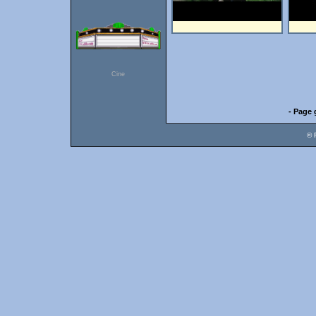
Cine
- Page 
© 