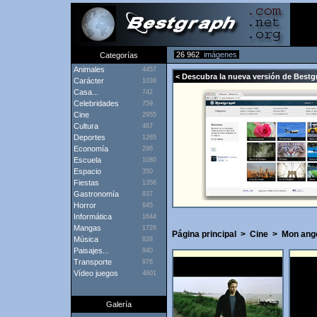
26 962
imágenes
Categorías
Animales
4457
< Descubra la nueva versión de Bestg
Carácter
1038
Casa...
742
Celebridades
759
Cine
2955
Cultura
467
Deportes
1265
Economía
296
Escuela
1080
Espacio
350
Fiestas
1356
Gastronomía
837
Horror
645
Informática
1644
Mangas
1726
Página principal
>
Cine
>
Mon ang
Música
828
Paisajes...
940
Transporte
976
Vídeo juegos
4601
Galería