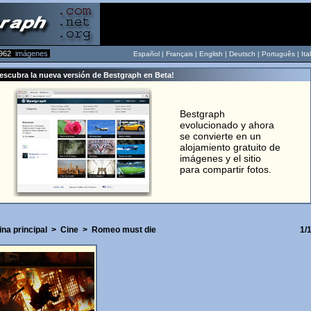
962
imágenes
Español |
Français
|
English
|
Deutsch
|
Português
|
Ita
escubra la nueva versión de Bestgraph en Beta!
Bestgraph
evolucionado y ahora
se convierte en un
alojamiento gratuito de
imágenes y el sitio
para compartir fotos.
na principal
>
Cine
>
Romeo must die
1/