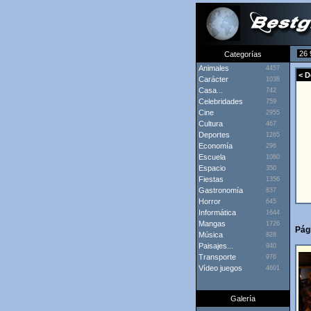
26 
Categorías
Animales
4457
< D
Carácter
1038
Casa...
742
Celebridades
759
Cine
2955
Cultura
467
Deportes
1265
Economía
296
Escuela
1080
Espacio
350
Fiestas
1356
Gastronomía
837
Horror
645
Informática
1644
Mangas
1726
Pági
Música
828
Paisajes...
940
Transporte
976
Vídeo juegos
4601
Galería