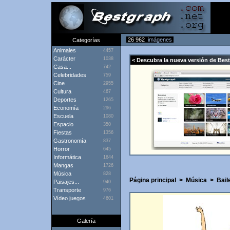
26 962
imágenes
Categorías
Animales
4457
Carácter
1038
< Descubra la nueva versión de Bes
Casa...
742
Celebridades
759
Cine
2955
Cultura
467
Deportes
1265
Economía
296
Escuela
1080
Espacio
350
Fiestas
1356
Gastronomía
837
Horror
645
Informática
1644
Mangas
1726
Música
828
Página principal
>
Música
>
Bail
Paisajes...
940
Transporte
976
Vídeo juegos
4601
Galería