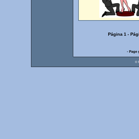
Página 1
-
Pág
- Page 
© 