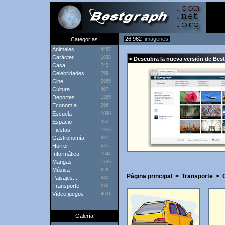
26 962
imágenes
Categorías
Animales
4457
Carácter
1038
< Descubra la nueva versión de Bes
Casa...
742
Celebridades
759
Cine
2955
Cultura
467
Deportes
1265
Economía
296
Escuela
1080
Espacio
350
Fiestas
1356
Gastronomía
837
Horror
645
Informática
1644
Mangas
1726
Música
828
Página principal
>
Transporte
>
Paisajes...
940
Transporte
976
Vídeo juegos
4601
Galería