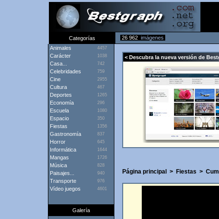
26 962
imágenes
Categorías
Animales
4457
Carácter
1038
< Descubra la nueva versión de Best
Casa...
742
Celebridades
759
Cine
2955
Cultura
467
Deportes
1265
Economía
296
Escuela
1080
Espacio
350
Fiestas
1356
Gastronomía
837
Horror
645
Informática
1644
Mangas
1726
Música
828
Página principal
>
Fiestas
>
Cum
Paisajes...
940
Transporte
976
Vídeo juegos
4601
Galería