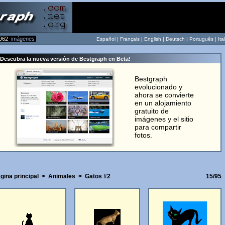
962
imágenes
Español |
Français
|
English
|
Deutsch
|
Português
|
Ita
Descubra la nueva versión de Bestgraph en Beta!
Bestgraph
evolucionado y
ahora se convierte
en un alojamiento
gratuito de
imágenes y el sitio
para compartir
fotos.
gina principal
>
Animales
>
Gatos #2
15/95