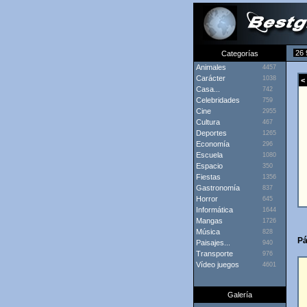
26 
Categorías
Animales
4457
Carácter
1038
< 
Casa...
742
Celebridades
759
Cine
2955
Cultura
467
Deportes
1265
Economía
296
Escuela
1080
Espacio
350
Fiestas
1356
Gastronomía
837
Horror
645
Informática
1644
Mangas
1726
Música
828
Pá
Paisajes...
940
Transporte
976
Vídeo juegos
4601
Galería