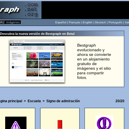
962
imágenes
Español |
Français
|
English
|
Deutsch
|
Português
|
Ita
Descubra la nueva versión de Bestgraph en Beta!
Bestgraph
evolucionado y
ahora se convierte
en un alojamiento
gratuito de
imágenes y el sitio
para compartir
fotos.
gina principal
>
Escuela
>
Signo de admiración
20/20