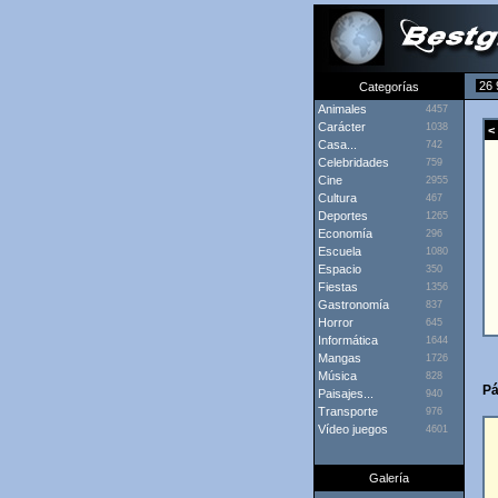
26 
Categorías
Animales
4457
Carácter
1038
< 
Casa...
742
Celebridades
759
Cine
2955
Cultura
467
Deportes
1265
Economía
296
Escuela
1080
Espacio
350
Fiestas
1356
Gastronomía
837
Horror
645
Informática
1644
Mangas
1726
Música
828
Pá
Paisajes...
940
Transporte
976
Vídeo juegos
4601
Galería