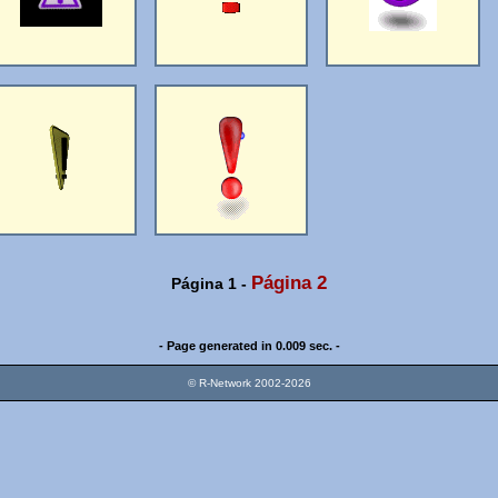
Página 2
Página 1
-
- Page generated in 0.009 sec. -
© R-Network 2002-2026