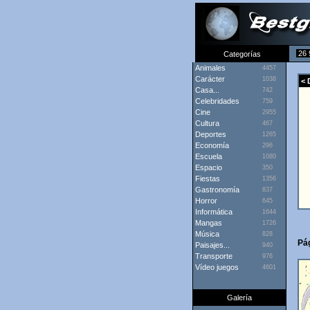
26 
Categorías
Animales
4457
Carácter
1038
< 
Casa...
742
Celebridades
759
Cine
2955
Cultura
467
Deportes
1265
Economía
296
Escuela
1080
Espacio
350
Fiestas
1356
Gastronomía
837
Horror
645
Informática
1644
Mangas
1726
Música
828
Pág
Paisajes...
940
Transporte
976
Vídeo juegos
4601
Galería