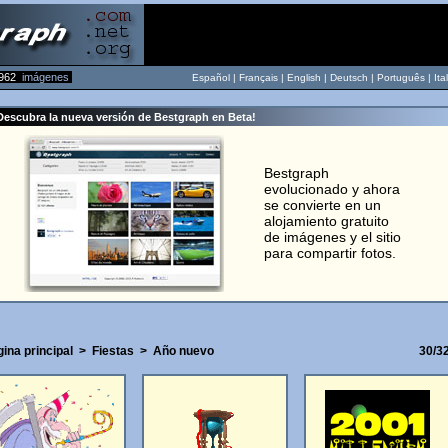
962
imágenes
Español |
Français
|
English
|
Deutsch
|
Português
|
Ita
Descubra la nueva versión de Bestgraph en Beta!
Bestgraph
evolucionado y ahora
se convierte en un
alojamiento gratuito
de imágenes y el sitio
para compartir fotos.
ina principal
>
Fiestas
>
Año nuevo
30/3