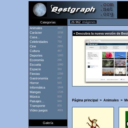
26 962
imágenes
Categorías
Animales
4457
Carácter
1038
< Descubra la nueva versión de Bes
Casa...
742
Celebridades
759
Cine
2955
Cultura
467
Deportes
1265
Economía
296
Escuela
1080
Espacio
350
Fiestas
1356
Gastronomía
837
Horror
645
Informática
1644
Mangas
1726
Música
828
Página principal
>
Animales
>
M
Paisajes...
940
Transporte
976
Vídeo juegos
4601
Galería