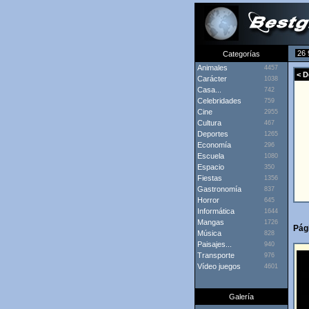
26 
Categorías
Animales
4457
< D
Carácter
1038
Casa...
742
Celebridades
759
Cine
2955
Cultura
467
Deportes
1265
Economía
296
Escuela
1080
Espacio
350
Fiestas
1356
Gastronomía
837
Horror
645
Informática
1644
Mangas
1726
Pági
Música
828
Paisajes...
940
Transporte
976
Vídeo juegos
4601
Galería