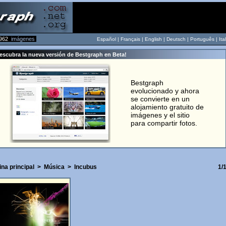
962
imágenes
Español |
Français
|
English
|
Deutsch
|
Português
|
Ita
escubra la nueva versión de Bestgraph en Beta!
Bestgraph
evolucionado y ahora
se convierte en un
alojamiento gratuito de
imágenes y el sitio
para compartir fotos.
na principal
>
Música
>
Incubus
1/